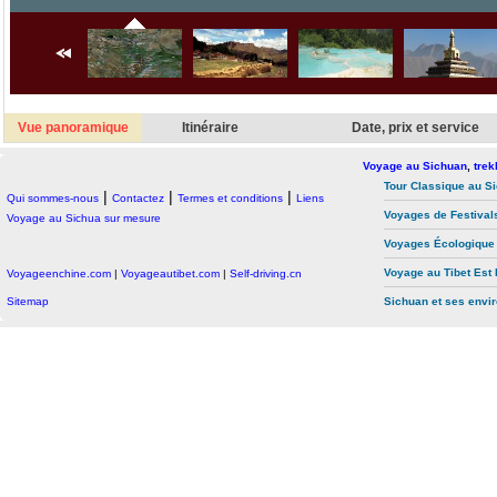
Vue panoramique
Itinéraire
Date, prix et service
Voyage au Sichuan
,
trek
Tour Classique au S
|
|
|
Qui sommes-nous
Contactez
Termes et conditions
Liens
Voyages de Festival
Voyage au Sichua sur mesure
Voyages Écologique
Voyage au Tibet Es
Voyageenchine.com
|
Voyageautibet.com
|
Self-driving.cn
Sitemap
Sichuan et ses envi