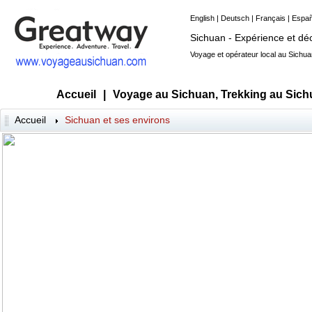
English
|
Deutsch
|
Français
|
Españ
Sichuan - Expérience et dé
Voyage et opérateur local au Sichu
Accueil
|
Voyage au Sichuan, Trekking au Sichu
Accueil
Sichuan et ses environs